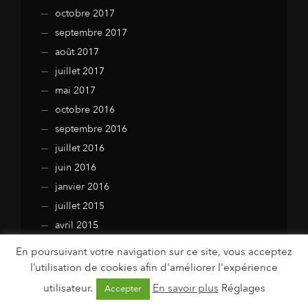
octobre 2017
septembre 2017
août 2017
juillet 2017
mai 2017
octobre 2016
septembre 2016
juillet 2016
juin 2016
janvier 2016
juillet 2015
avril 2015
mars 2015
En poursuivant votre navigation sur ce site, vous acceptez
février 2015
l’utilisation de cookies afin d'améliorer l'expérience
janvier 2015
utilisateur.
En savoir plus
Réglages
Accepter
décembre 2014