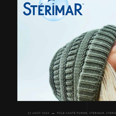
22 AOÛT 2024
PÔLE SANTÉ FORME
,
STERIMAR
,
STERI