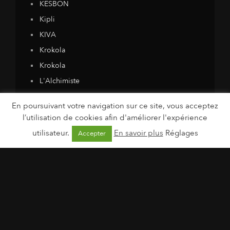
KESBON
Kipli
KIVA
Krokola
Krokola
L'Alchimiste
LA TRIBU HAPPY KIDS
En poursuivant votre navigation sur ce site, vous acceptez
LABORATOIRE THEA
l’utilisation de cookies afin d'améliorer l'expérience
LABORATOIRES DE BIARRITZ
utilisateur.
En savoir plus
Réglages
Accepter
Laboratoires Novalac
LABORATOIRES VENDÔME
LACABINE
LAVERA
LAVERA
LE PETIT OLIVIER