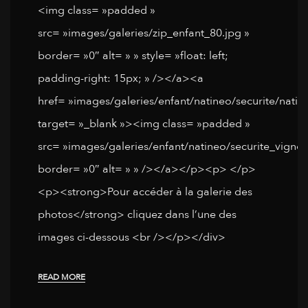
<img class= »padded »
src= »images/galeries/zip_enfant_80.jpg »
border= »0″ alt= » » style= »float: left;
padding-right: 15px; » /></a><a
href= »images/galeries/enfant/natineo/securite/natin
target= »_blank »><img class= »padded »
src= »images/galeries/enfant/natineo/securite_vignet
border= »0″ alt= » » /></a></p><p> </p>
<p><strong>Pour accéder à la galerie des
photos</strong> cliquez dans l’une des
images ci-dessous <br /></p></div>
READ MORE