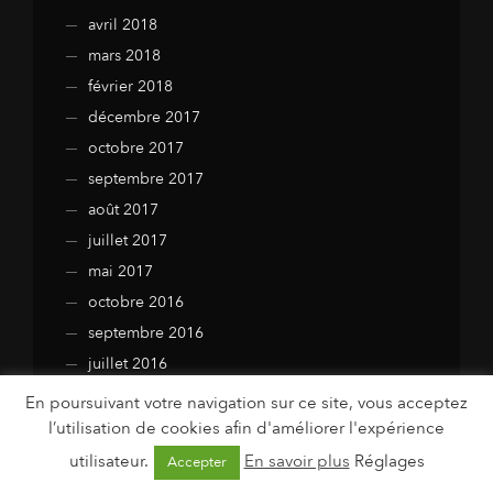
avril 2018
mars 2018
février 2018
décembre 2017
octobre 2017
septembre 2017
août 2017
juillet 2017
mai 2017
octobre 2016
septembre 2016
juillet 2016
juin 2016
En poursuivant votre navigation sur ce site, vous acceptez
janvier 2016
l’utilisation de cookies afin d'améliorer l'expérience
juillet 2015
utilisateur.
En savoir plus
Réglages
Accepter
avril 2015