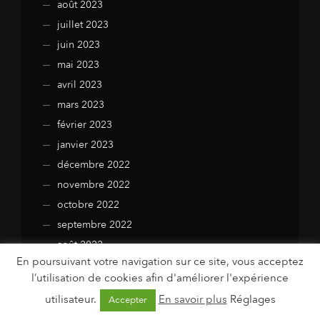
août 2023
juillet 2023
juin 2023
mai 2023
avril 2023
mars 2023
février 2023
janvier 2023
décembre 2022
novembre 2022
octobre 2022
septembre 2022
août 2022
En poursuivant votre navigation sur ce site, vous acceptez
juillet 2022
l’utilisation de cookies afin d'améliorer l'expérience
juin 2022
utilisateur.
En savoir plus
Réglages
Accepter
mai 2022