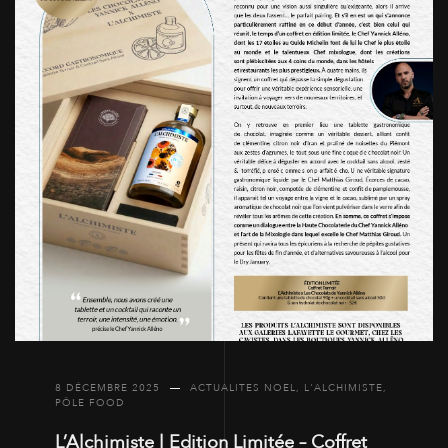
8 DÉCEMBRE 2025
ACTUALITES NOEL
,
L'ALCHIMISTE
,
PÔLE FOOD
L’Alchimiste l Edition Limitée – Coffret