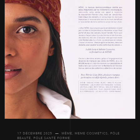
17 DÉCEMBRE 2025
MÊME
,
MEME COSMETICS
,
PÔLE
BEAUTÉ
,
PÔLE SANTÉ FORME