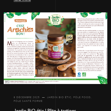
8 DÉCEMBRE 2025
JARDIN BIO ÉTIC
,
PÔLE FOOD
,
PÔLE SANTÉ FORME
Jardin BiO étic | Pâte à tartiner