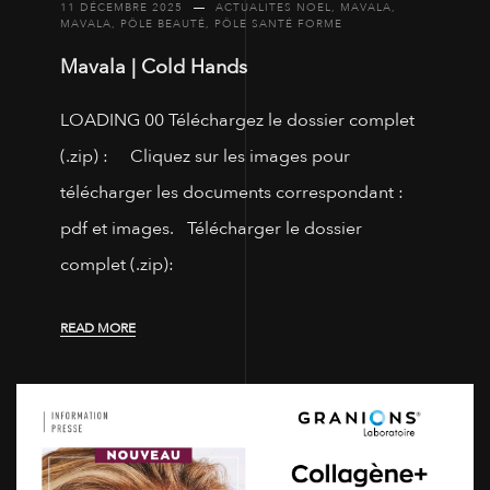
11 DÉCEMBRE 2025
ACTUALITES NOEL
,
MAVALA
,
MAVALA
,
PÔLE BEAUTÉ
,
PÔLE SANTÉ FORME
Mavala | Cold Hands
LOADING 00 Téléchargez le dossier complet
(.zip) : Cliquez sur les images pour
télécharger les documents correspondant :
pdf et images. Télécharger le dossier
complet (.zip):
READ MORE