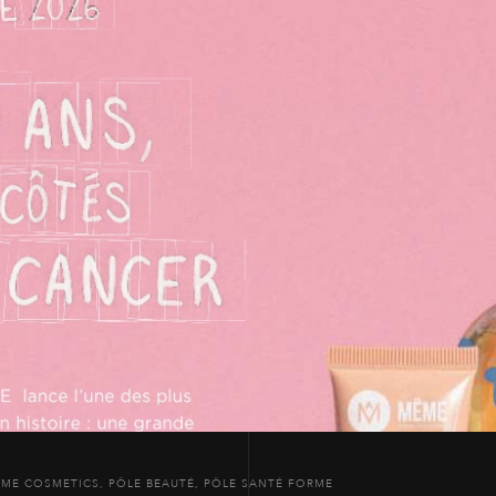
ME COSMETICS
,
PÔLE BEAUTÉ
,
PÔLE SANTÉ FORME