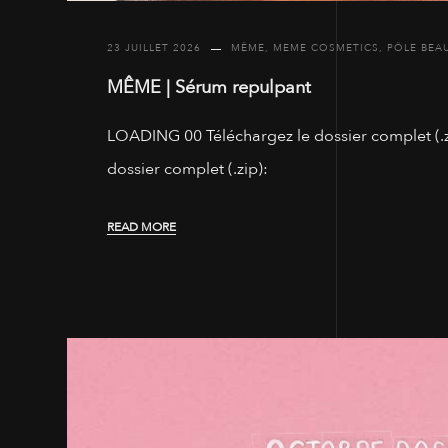
23 JUILLET 2026
MÊME
,
MEME COSMETICS
,
PÔLE BEA
MÊME | Sérum repulpant
LOADING 00 Téléchargez le dossier complet (.zi
dossier complet (.zip):
READ MORE