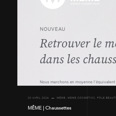
20 AVRIL 2026
MÊME
,
MEME COSMETICS
,
PÔLE BEAUT
MÊME | Chaussettes