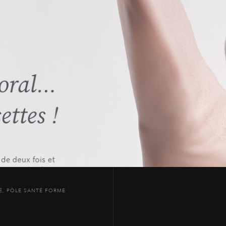
É
,
PÔLE SANTÉ FORME