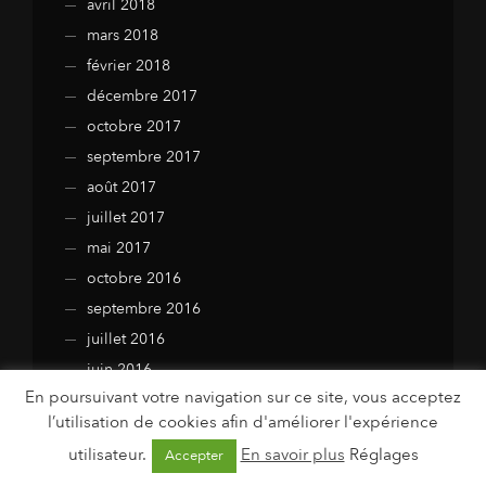
avril 2018
mars 2018
février 2018
décembre 2017
octobre 2017
septembre 2017
août 2017
juillet 2017
mai 2017
octobre 2016
septembre 2016
juillet 2016
juin 2016
En poursuivant votre navigation sur ce site, vous acceptez
janvier 2016
l’utilisation de cookies afin d'améliorer l'expérience
juillet 2015
utilisateur.
En savoir plus
Réglages
Accepter
avril 2015