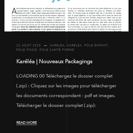
22 AOÛT 2025
KARELEA
,
KARELEA
,
PÔLE ENFANT
,
PÔLE FOOD
,
PÔLE SANTÉ FORME
Karéléa | Nouveaux Packagings
LOADING 00 Téléchargez le dossier complet
(.zip) : Cliquez sur les images pour télécharger
les documents correspondant : pdf et images.
Télécharger le dossier complet (.zip):
READ MORE