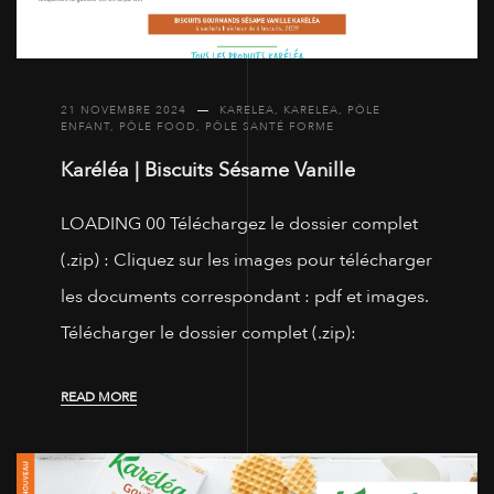
21 NOVEMBRE 2024
KARELEA
,
KARELEA
,
PÔLE
ENFANT
,
PÔLE FOOD
,
PÔLE SANTÉ FORME
Karéléa | Biscuits Sésame Vanille
LOADING 00 Téléchargez le dossier complet
(.zip) : Cliquez sur les images pour télécharger
les documents correspondant : pdf et images.
Télécharger le dossier complet (.zip):
READ MORE