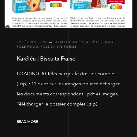
19 FÉVRIER 2025
KARELEA
,
KARELEA
,
PÔLE ENFANT
,
PÔLE FOOD
,
PÔLE SANTÉ FORME
Karéléa | Biscuits Fraise
LOADING 00 Téléchargez le dossier complet
(.zip) : Cliquez sur les images pour télécharger
les documents correspondant : pdf et images.
Télécharger le dossier complet (.zip):
READ MORE