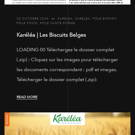
28 OCTOBRE 2024
KARELEA
,
KARELEA
,
PÔLE ENFANT
,
PÔLE FOOD
,
PÔLE SANTÉ FORME
Karéléa | Les Biscuits Belges
LOADING 00 Téléchargez le dossier complet
(.zip) : Cliquez sur les images pour télécharger
les documents correspondant : pdf et images.
Télécharger le dossier complet (.zip):
READ MORE