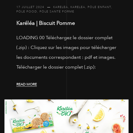
17 JUILLET 2024
KARELEA
,
KARELEA
,
PÔLE ENFANT
,
PÔLE FOOD
,
PÔLE SANTÉ FORME
Karéléa | Biscuit Pomme
LOADING 00 Téléchargez le dossier complet
(.zip) : Cliquez sur les images pour télécharger
les documents correspondant : pdf et images.
Télécharger le dossier complet (.zip):
READ MORE