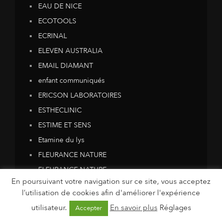
EAU DE NICE
ECOTOOLS
ECRINAL
ELEVEN AUSTRALIA
EMAIL DIAMANT
enfant communiqués
ERICSON LABORATOIRES
ESTHECLINIC
ESTIME ET SENS
Etamine du lys
FLEURANCE NATURE
FLEURANCE NATURE
En poursuivant votre navigation sur ce site, vous acceptez
FLEURANCE NATURE
l’utilisation de cookies afin d'améliorer l'expérience
forme-food communiqués
utilisateur.
En savoir plus
Réglages
Accepter
FUNKY VEGGIE