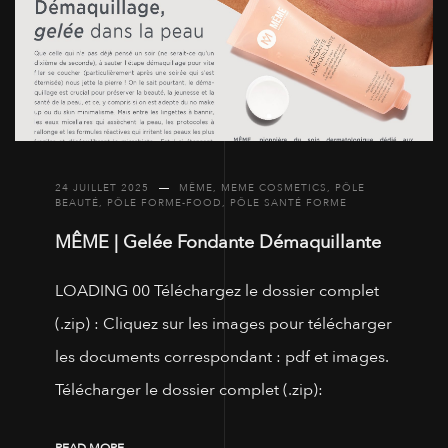
24 JUILLET 2025
MÊME
,
MEME COSMETICS
,
PÔLE
BEAUTÉ
,
PÔLE FORME-FOOD
,
PÔLE SANTÉ FORME
MÊME | Gelée Fondante Démaquillante
LOADING 00 Téléchargez le dossier complet
(.zip) : Cliquez sur les images pour télécharger
les documents correspondant : pdf et images.
Télécharger le dossier complet (.zip):