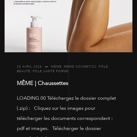
20 AVRIL 2026
MÊME
,
MEME COSMETICS
,
PÔLE
BEAUTÉ
,
PÔLE SANTÉ FORME
MÊME | Chaussettes
LOADING 00 Téléchargez le dossier complet
(.zip) : Cliquez sur les images pour
télécharger les documents correspondant :
pdf et images. Télécharger le dossier