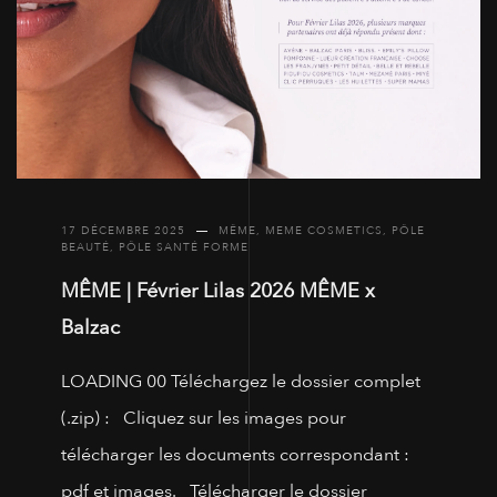
17 DÉCEMBRE 2025
MÊME
,
MEME COSMETICS
,
PÔLE
BEAUTÉ
,
PÔLE SANTÉ FORME
MÊME | Février Lilas 2026 MÊME x
Balzac
LOADING 00 Téléchargez le dossier complet
(.zip) : Cliquez sur les images pour
télécharger les documents correspondant :
pdf et images. Télécharger le dossier