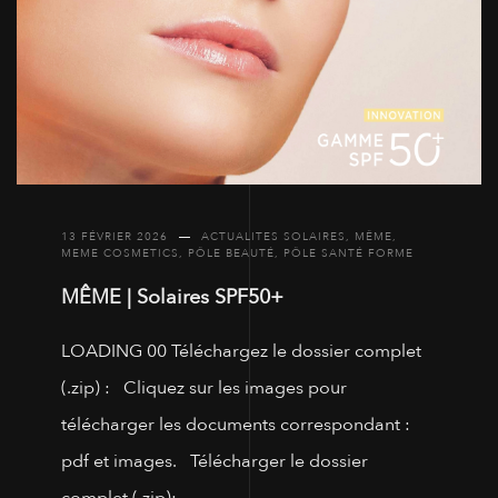
13 FÉVRIER 2026
ACTUALITES SOLAIRES
,
MÊME
,
MEME COSMETICS
,
PÔLE BEAUTÉ
,
PÔLE SANTÉ FORME
MÊME | Solaires SPF50+
LOADING 00 Téléchargez le dossier complet
(.zip) : Cliquez sur les images pour
télécharger les documents correspondant :
pdf et images. Télécharger le dossier