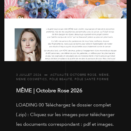
3 JUILLET 2026
ACTUALITE OCTOBRE ROSE
,
MÊME
,
MEME COSMETICS
,
PÔLE BEAUTÉ
,
PÔLE SANTÉ FORME
MÊME | Octobre Rose 2026
LOADING 00 Téléchargez le dossier complet
(.zip) : Cliquez sur les images pour télécharger
les documents correspondant : pdf et images.