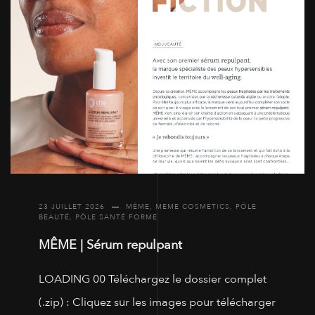
23 JUILLET 2026
MÊME
,
MEME COSMETICS
,
PÔLE
BEAUTÉ
,
PÔLE SANTÉ FORME
MÊME | Sérum repulpant
LOADING 00 Téléchargez le dossier complet
(.zip) : Cliquez sur les images pour télécharger