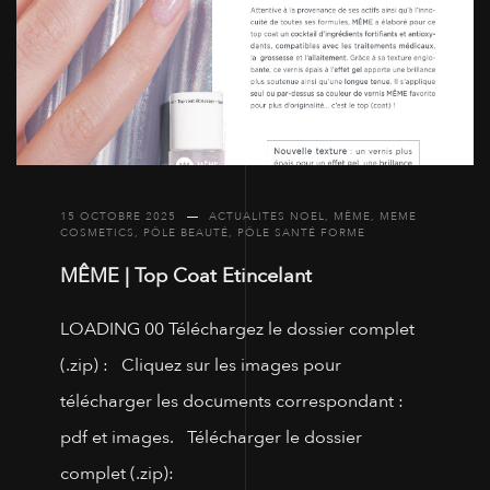
15 OCTOBRE 2025
ACTUALITES NOEL
,
MÊME
,
MEME
COSMETICS
,
PÔLE BEAUTÉ
,
PÔLE SANTÉ FORME
MÊME | Top Coat Etincelant
LOADING 00 Téléchargez le dossier complet
(.zip) : Cliquez sur les images pour
télécharger les documents correspondant :
pdf et images. Télécharger le dossier
complet (.zip):