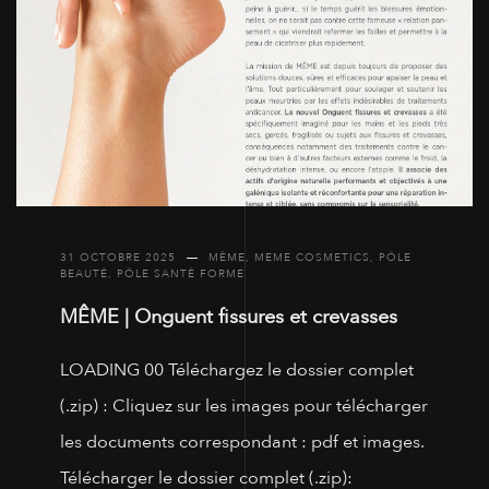
31 OCTOBRE 2025
MÊME
,
MEME COSMETICS
,
PÔLE
BEAUTÉ
,
PÔLE SANTÉ FORME
MÊME | Onguent fissures et crevasses
LOADING 00 Téléchargez le dossier complet
(.zip) : Cliquez sur les images pour télécharger
les documents correspondant : pdf et images.
Télécharger le dossier complet (.zip):