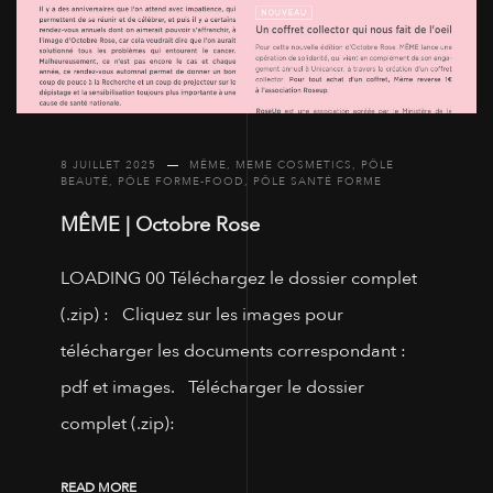
8 JUILLET 2025
MÊME
,
MEME COSMETICS
,
PÔLE
BEAUTÉ
,
PÔLE FORME-FOOD
,
PÔLE SANTÉ FORME
MÊME | Octobre Rose
LOADING 00 Téléchargez le dossier complet
(.zip) : Cliquez sur les images pour
télécharger les documents correspondant :
pdf et images. Télécharger le dossier
complet (.zip):
READ MORE