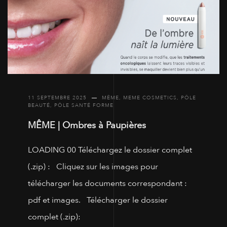
11 SEPTEMBRE 2025
MÊME
,
MEME COSMETICS
,
PÔLE
BEAUTÉ
,
PÔLE SANTÉ FORME
MÊME | Ombres à Paupières
LOADING 00 Téléchargez le dossier complet
(.zip) : Cliquez sur les images pour
télécharger les documents correspondant :
pdf et images. Télécharger le dossier
complet (.zip):