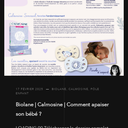
17 FÉVRIER 2025
BIOLANE
,
CALMOSINE
,
PÔLE
ENFANT
Biolane | Calmosine | Comment apaiser
son bébé ?