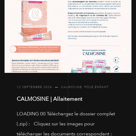
12 SEPTEMBRE 2024
CALMOSINE
,
PÔLE ENFANT
CALMOSINE | Allaitement
LOADING 00 Téléchargez le dossier complet
(.zip) : Cliquez sur les images pour
télécharger les documents correspondant :