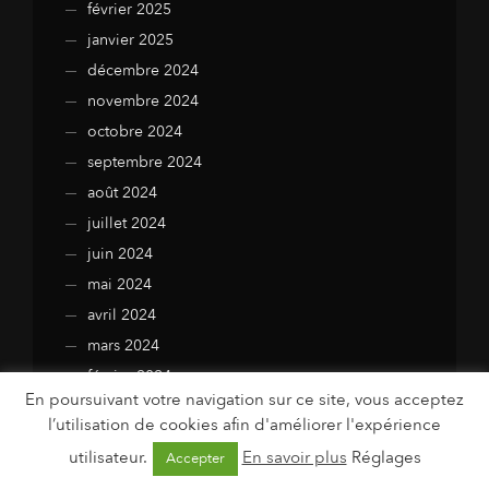
février 2025
janvier 2025
décembre 2024
novembre 2024
octobre 2024
septembre 2024
août 2024
juillet 2024
juin 2024
mai 2024
avril 2024
mars 2024
février 2024
En poursuivant votre navigation sur ce site, vous acceptez
janvier 2024
l’utilisation de cookies afin d'améliorer l'expérience
décembre 2023
utilisateur.
En savoir plus
Réglages
Accepter
novembre 2023