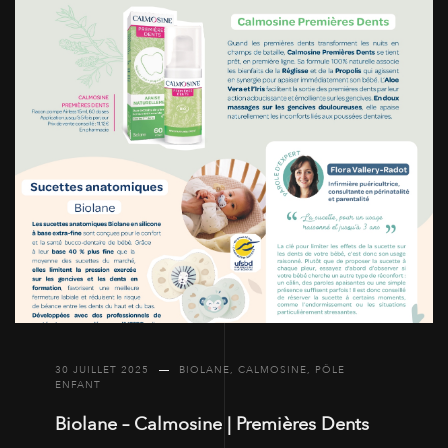
30 JUILLET 2025
BIOLANE
,
CALMOSINE
,
PÔLE
ENFANT
Biolane – Calmosine | Premières Dents