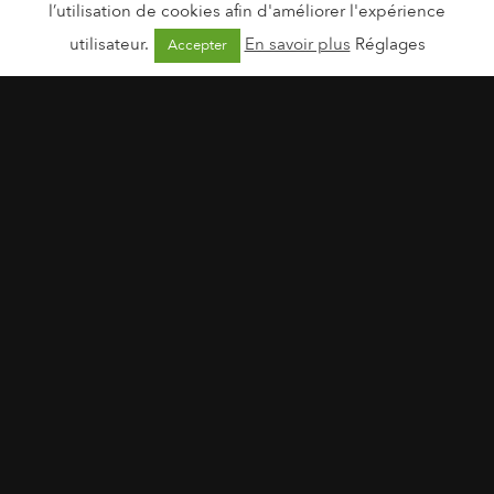
l’utilisation de cookies afin d'améliorer l'expérience
LA TRIBU HAPPY KIDS
utilisateur.
En savoir plus
Réglages
Accepter
LABORATOIRE THEA
LABORATOIRES DE BIARRITZ
Laboratoires Novalac
LABORATOIRES VENDÔME
LACABINE
LAVERA
LAVERA
LE PETIT OLIVIER
LES 2 MARMOTTES
LES 2 MARMOTTES
LES COULEURS DE JEANNE
LIV HAPPY FOOD
LOVEA
LOVESHOCK