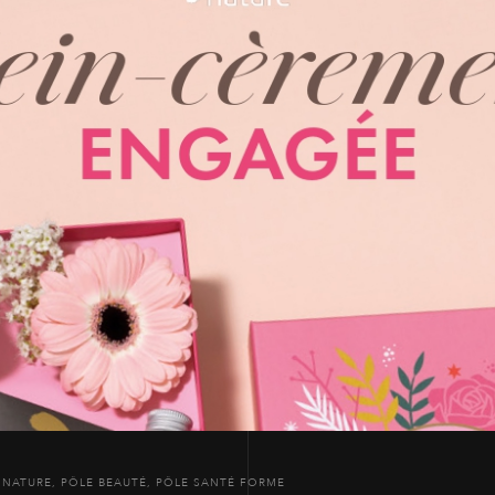
 NATURE
,
PÔLE BEAUTÉ
,
PÔLE SANTÉ FORME