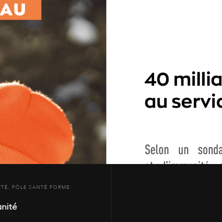
UTÉ
,
PÔLE SANTÉ FORME
nité