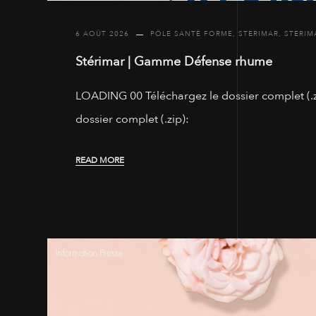
6 AOÛT 2026
PÔLE SANTÉ FORME
,
STERIMAR
,
STERIM
Stérimar | Gamme Défense rhume
LOADING 00 Téléchargez le dossier complet (.zi
dossier complet (.zip):
READ MORE