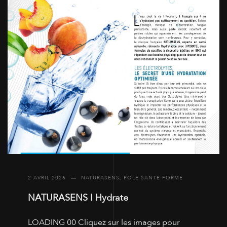
2 AVRIL 2026
NATURASENS
,
PÔLE SANTÉ FORME
NATURASENS I Hydrate
LOADING 00 Cliquez sur les images pour