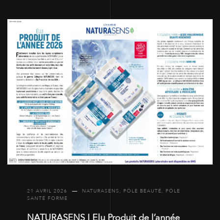
21 AVRIL 2026
NATURASENS
,
PÔLE BEAUTÉ
,
PÔLE
SANTÉ FORME
NATURASENS I Elu Produit de l’année