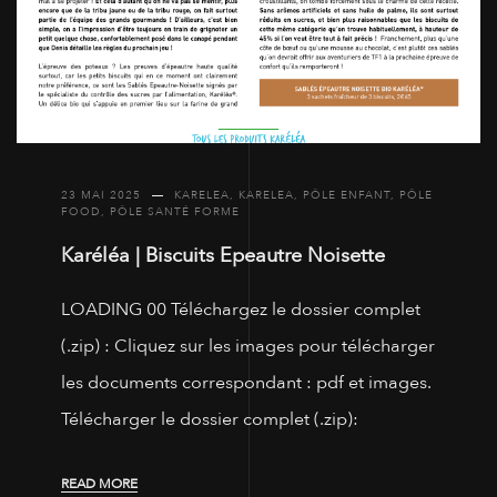
23 MAI 2025
KARELEA
,
KARELEA
,
PÔLE ENFANT
,
PÔLE
FOOD
,
PÔLE SANTÉ FORME
Karéléa | Biscuits Epeautre Noisette
LOADING 00 Téléchargez le dossier complet
(.zip) : Cliquez sur les images pour télécharger
les documents correspondant : pdf et images.
Télécharger le dossier complet (.zip):
READ MORE