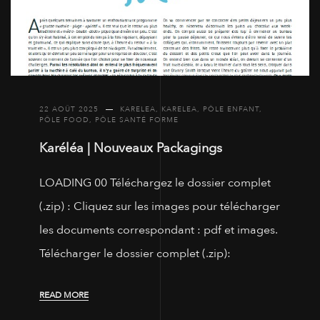
22 AOÛT 2025
KARELEA
,
KARELEA
,
PÔLE ENFANT
,
PÔLE FOOD
,
PÔLE SANTÉ FORME
Karéléa | Nouveaux Packagings
LOADING 00 Téléchargez le dossier complet
(.zip) : Cliquez sur les images pour télécharger
les documents correspondant : pdf et images.
Télécharger le dossier complet (.zip):
READ MORE