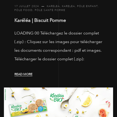
17 JUILLET 2024
KARELEA
,
KARELEA
,
PÔLE ENFANT
,
PÔLE FOOD
,
PÔLE SANTÉ FORME
Karéléa | Biscuit Pomme
LOADING 00 Téléchargez le dossier complet
(.zip) : Cliquez sur les images pour télécharger
les documents correspondant : pdf et images.
Télécharger le dossier complet (.zip):
READ MORE