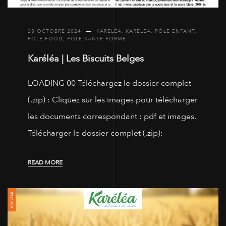
28 OCTOBRE 2024
KARELEA
,
KARELEA
,
PÔLE ENFANT
,
PÔLE FOOD
,
PÔLE SANTÉ FORME
Karéléa | Les Biscuits Belges
LOADING 00 Téléchargez le dossier complet
(.zip) : Cliquez sur les images pour télécharger
les documents correspondant : pdf et images.
Télécharger le dossier complet (.zip):
READ MORE