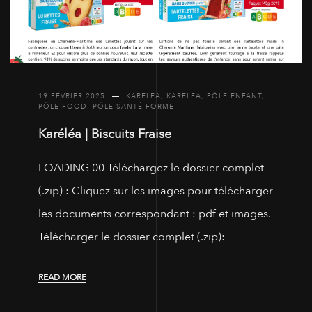
19 FÉVRIER 2025
KARELEA
,
KARELEA
,
PÔLE ENFANT
,
PÔLE FOOD
,
PÔLE SANTÉ FORME
Karéléa | Biscuits Fraise
LOADING 00 Téléchargez le dossier complet
(.zip) : Cliquez sur les images pour télécharger
les documents correspondant : pdf et images.
Télécharger le dossier complet (.zip):
READ MORE