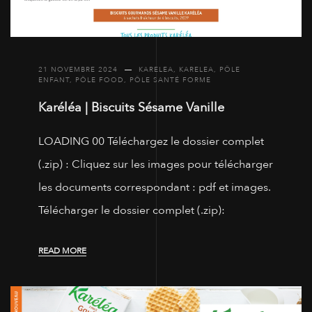
21 NOVEMBRE 2024
KARELEA
,
KARELEA
,
PÔLE
ENFANT
,
PÔLE FOOD
,
PÔLE SANTÉ FORME
Karéléa | Biscuits Sésame Vanille
LOADING 00 Téléchargez le dossier complet
(.zip) : Cliquez sur les images pour télécharger
les documents correspondant : pdf et images.
Télécharger le dossier complet (.zip):
READ MORE