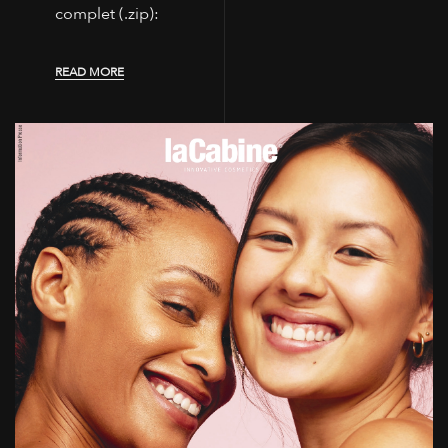
complet (.zip):
READ MORE