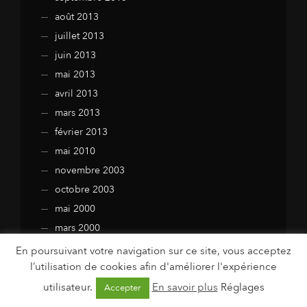
août 2013
juillet 2013
juin 2013
mai 2013
avril 2013
mars 2013
février 2013
mai 2010
novembre 2003
octobre 2003
mai 2000
mars 2000
août 1999
En poursuivant votre navigation sur ce site, vous acceptez
l’utilisation de cookies afin d'améliorer l'expérience
mai 1985
juillet 1980
utilisateur.
En savoir plus
Réglages
Accepter
juin 1980