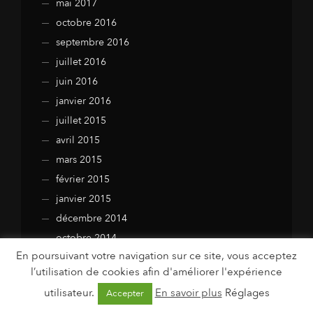
mai 2017
octobre 2016
septembre 2016
juillet 2016
juin 2016
janvier 2016
juillet 2015
avril 2015
mars 2015
février 2015
janvier 2015
décembre 2014
octobre 2014
En poursuivant votre navigation sur ce site, vous acceptez
septembre 2014
l’utilisation de cookies afin d'améliorer l'expérience
août 2014
utilisateur.
En savoir plus
Réglages
Accepter
juillet 2014