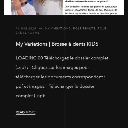
14 MAI 2024
MY VARIATIONS
,
PÔLE BEAUTÉ
,
PÔLE
SANTÉ FORME
My Variations | Brosse à dents KIDS
LOADING 00 Téléchargez le dossier complet
(.zip) : Cliquez sur les images pour
télécharger les documents correspondant :
pdf et images. Télécharger le dossier
complet (.zip):
READ MORE