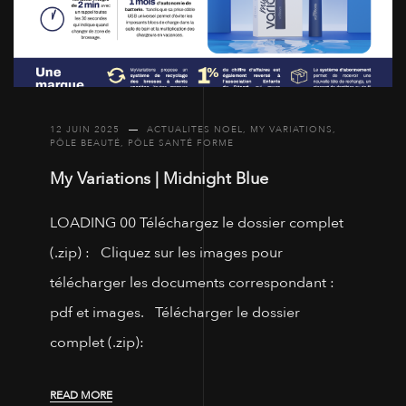
12 JUIN 2025
ACTUALITES NOEL
,
MY VARIATIONS
,
PÔLE BEAUTÉ
,
PÔLE SANTÉ FORME
My Variations | Midnight Blue
LOADING 00 Téléchargez le dossier complet
(.zip) : Cliquez sur les images pour
télécharger les documents correspondant :
pdf et images. Télécharger le dossier
complet (.zip):
READ MORE