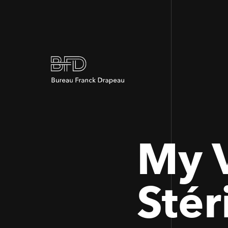
My V
Stér