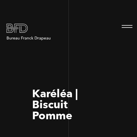
100
100
Karéléa |
Biscuit
Pomme