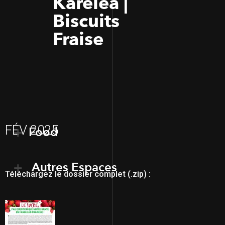
Karéléa |
Biscuits
Fraise
FÉV 2025
Food
Autres Espaces
Téléchargez le dossier complet (.zip) :