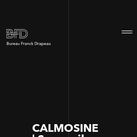
100
100
CALMOSINE