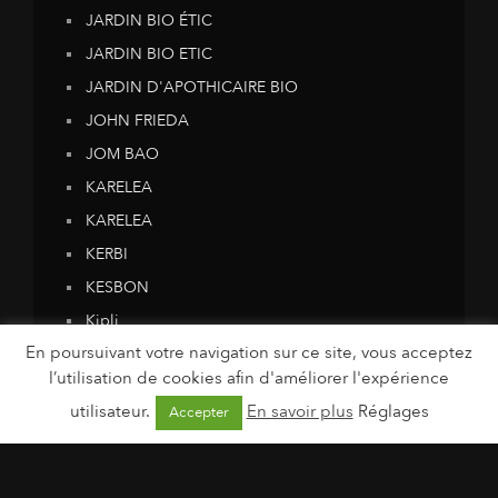
JARDIN BIO ÉTIC
JARDIN BIO ETIC
JARDIN D'APOTHICAIRE BIO
JOHN FRIEDA
JOM BAO
KARELEA
KARELEA
KERBI
KESBON
Kipli
En poursuivant votre navigation sur ce site, vous acceptez
KIVA
l’utilisation de cookies afin d'améliorer l'expérience
Krokola
utilisateur.
En savoir plus
Réglages
Accepter
Krokola
L'Alchimiste
LA TRIBU HAPPY KIDS