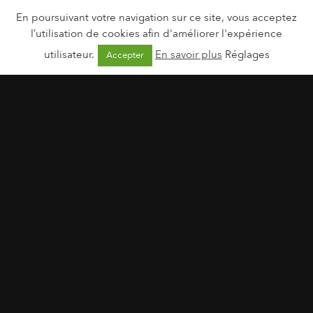
En poursuivant votre navigation sur ce site, vous acceptez
l’utilisation de cookies afin d'améliorer l'expérience
utilisateur.
En savoir plus
Réglages
Accepter
Paula’s Choice | Sephora
14 mars 2025