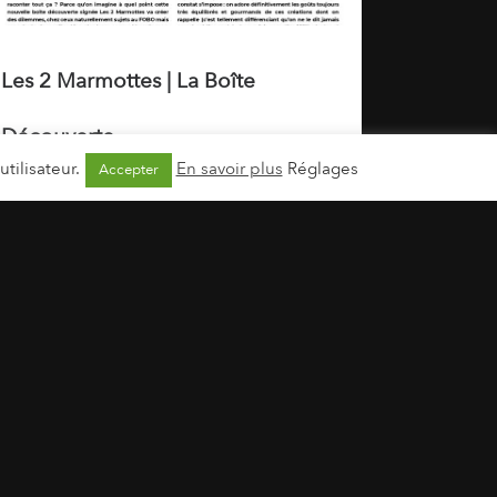
Les 2 Marmottes | La Boîte
Découverte
tilisateur.
En savoir plus
Réglages
Accepter
4 avril 2025