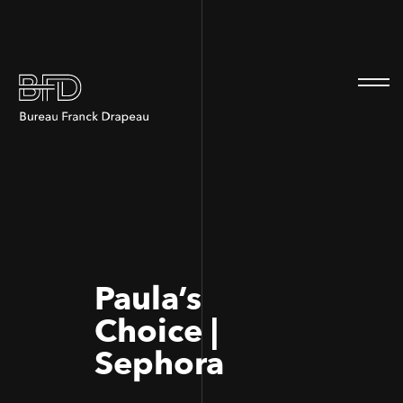
100
100
Paula’s
Choice |
Sephora