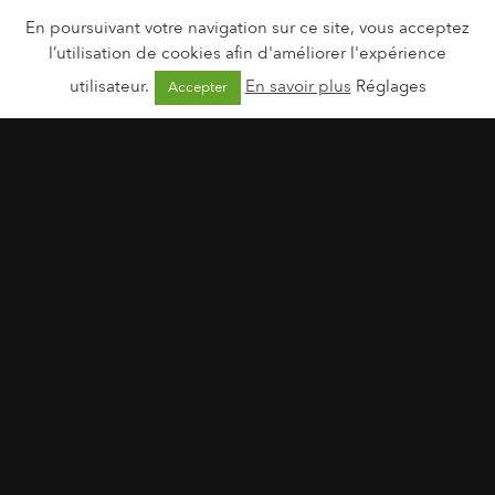
En poursuivant votre navigation sur ce site, vous acceptez
l’utilisation de cookies afin d'améliorer l'expérience
utilisateur.
En savoir plus
Réglages
Accepter
Wilkinson Sword | Wilkinson Sword x DTR
23 mai 2024