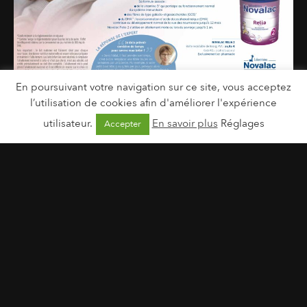
En poursuivant votre navigation sur ce site, vous acceptez
l’utilisation de cookies afin d'améliorer l'expérience
utilisateur.
En savoir plus
Réglages
Accepter
Laboratoires Novalac | Relia 2
27 septembre 2023