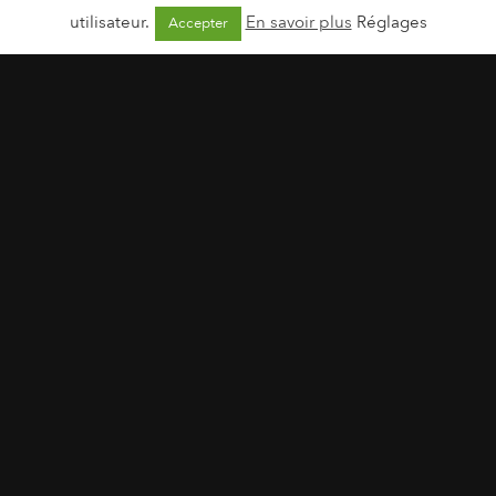
utilisateur.
En savoir plus
Réglages
Accepter
Real Techniques | Coffret Noël 2020
14 octobre 2020