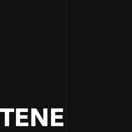
100
100
TENE