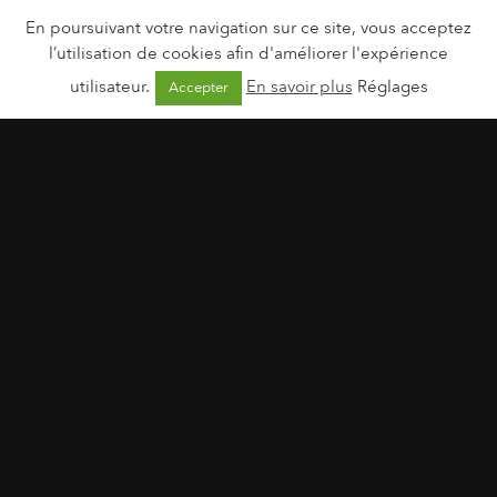
En poursuivant votre navigation sur ce site, vous acceptez
l’utilisation de cookies afin d'améliorer l'expérience
utilisateur.
En savoir plus
Réglages
Accepter
Fleurance Nature | Trio Bio Tonus & Vitalité
20 janvier 2026