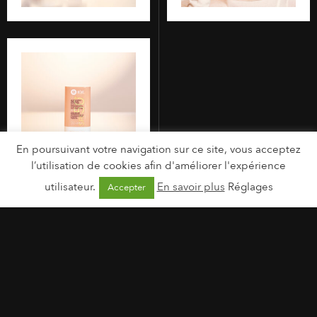
En poursuivant votre navigation sur ce site, vous acceptez
l’utilisation de cookies afin d'améliorer l'expérience
utilisateur.
En savoir plus
Réglages
Accepter
Tags:
CANCER
MÊME