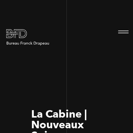
100
100
La Cabine |
Nouveaux