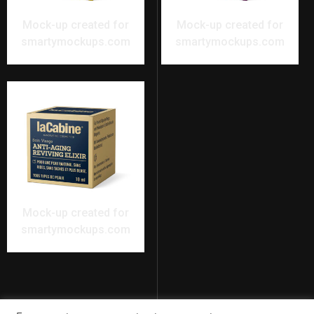
Mock-up created for
Mock-up created for
smartymockups.com
smartymockups.com
Mock-up created for
smartymockups.com