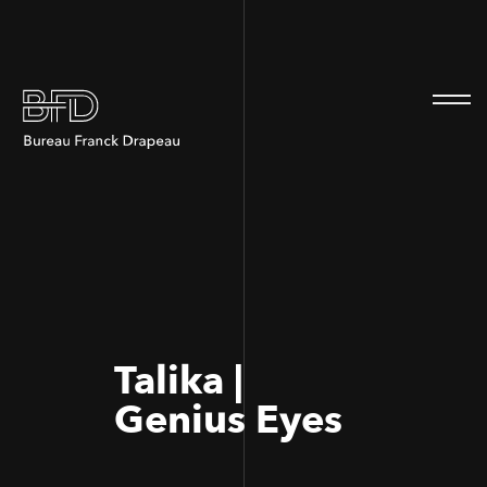
100
100
Talika |
Genius Eyes