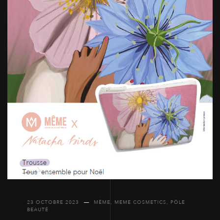
23 OCTOBRE 2023
MÊME
,
MEME COSMETICS
,
PÔLE
BEAUTÉ