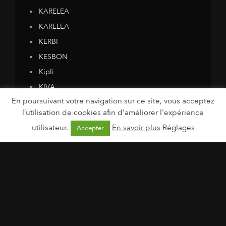
KARELEA
KARELEA
KERBI
KESBON
Kipli
KIVA
En poursuivant votre navigation sur ce site, vous acceptez
Krokola
l’utilisation de cookies afin d'améliorer l'expérience
Krokola
utilisateur.
En savoir plus
Réglages
Accepter
L'Alchimiste
LA TRIBU HAPPY KIDS
LABORATOIRE THEA
LABORATOIRES DE BIARRITZ
Laboratoires Novalac
LABORATOIRES VENDÔME
LACABINE