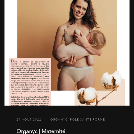
24 AOÛT 2022
ORGANYC
,
PÔLE SANTÉ FORME
Organyc | Maternité