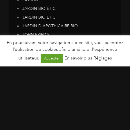
JARDIN BIO ÉTIC
JARDIN BIO ETIC
JARDIN D'APOTHICAIRE BIO
JOHN FRIEDA
En poursuivant votre navigation sur ce site, vous acceptez
JOM BAO
l’utilisation de cookies afin d'améliorer l'expérience
KARELEA
utilisateur.
En savoir plus
Réglages
Accepter
KARELEA
KERBI
KESBON
Kipli
KIVA
Krokola
Krokola
L'Alchimiste