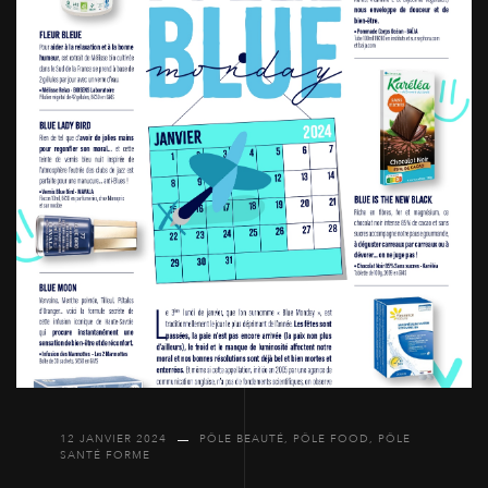
12 JANVIER 2024
PÔLE BEAUTÉ
,
PÔLE FOOD
,
PÔLE
SANTÉ FORME