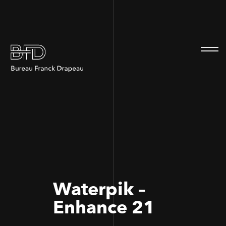
100
100
Waterpik –
Enhance 21