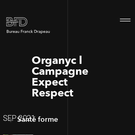
100
100
Organyc l
Campagne
Expect
Respect
SEP 2021
Santé forme