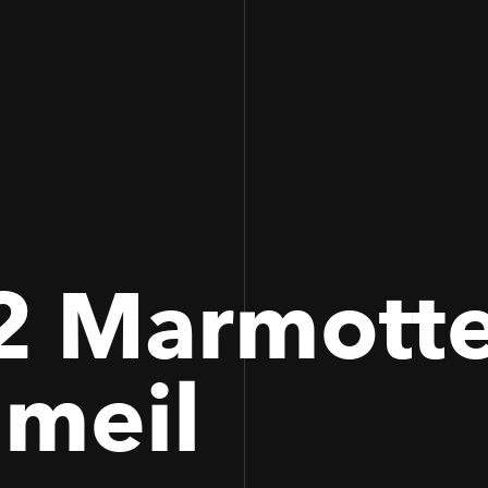
100
100
2 Marmotte
meil