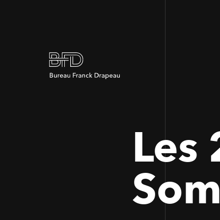
Les 
Som