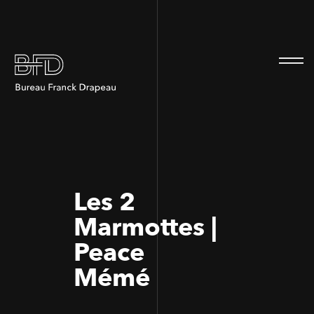
100
100
Les 2
Marmottes |
Peace
Mémé