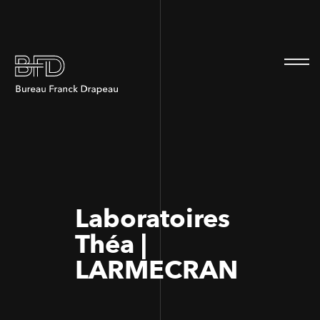
100
100
Laboratoires
Théa |
LARMECRAN