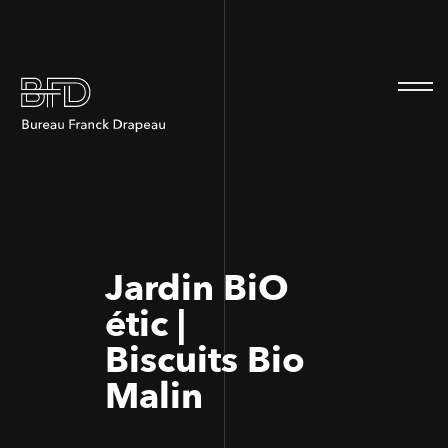
100
100
Jardin BiO
étic |
Biscuits Bio
Malin