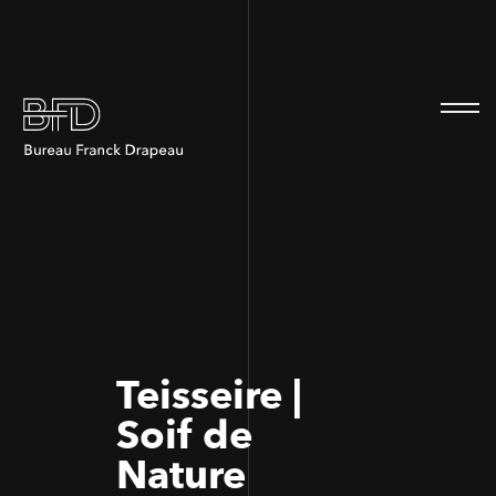
100
100
Teisseire |
Soif de
Nature