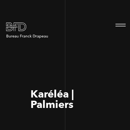
100
100
Karéléa |
Palmiers