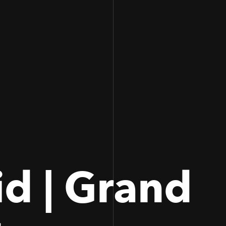
100
100
d | Grand