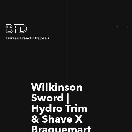
100
100
Wilkinson
Sword |
Hydro Trim
& Shave X
Braquemart