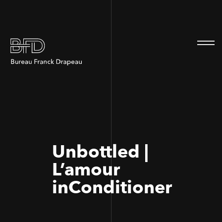
100
100
Unbottled |
L’amour
inConditioner