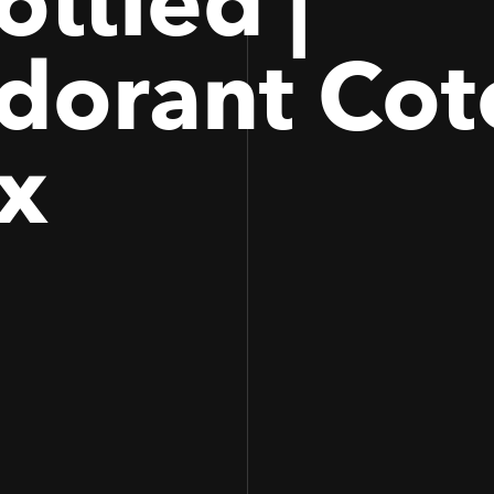
ttled |
dorant Cot
x